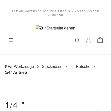
Zum Hauptinhalt springen
PREMIUM-WERKZEUGE FÜR PROFIS • KOSTENLOSER
VERSAND
Ware
KFZ-Werkzeuge
Stecknüsse
für Ratsche
1/4" Antrieb
1/4 "