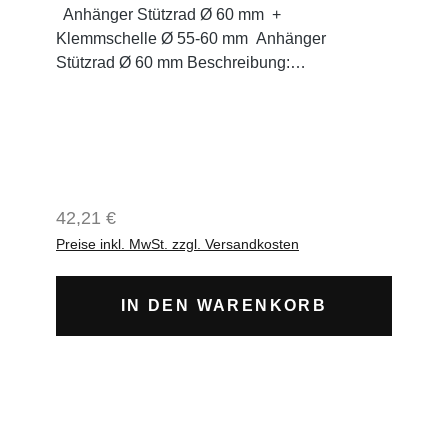
Anhänger Stützrad Ø 60 mm +
Klemmschelle Ø 55-60 mm Anhänger
Stützrad Ø 60 mm Beschreibung:
Durchmesser: Ø 60 mm Stützlast: 300 kg
Gewicht: 7,6 kg + Klemmschelle Ø 55-60
mm Gewicht : 1,60 kgDurchmesser: 55-60 mm
Regulärer Preis:
42,21 €
Preise inkl. MwSt. zzgl. Versandkosten
IN DEN WARENKORB