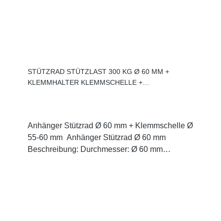
STÜTZRAD STÜTZLAST 300 KG Ø 60 MM +
KLEMMHALTER KLEMMSCHELLE +
SCHRAUBENSATZ
Anhänger Stützrad Ø 60 mm + Klemmschelle Ø
55-60 mm Anhänger Stützrad Ø 60 mm
Beschreibung: Durchmesser: Ø 60 mm
Stützlast: 300 kg Gewicht: 7,6 kg +
Klemmschelle Ø 55-60 mm Gewicht : 1,60
kgDurchmesser: 55-60 mm + Schraubensatz
Schrauben für das
Stützrad: 4x Schrauben hexagonaal DIN 933
M10x1,5x204x Unterlegscheiben DIN 9021