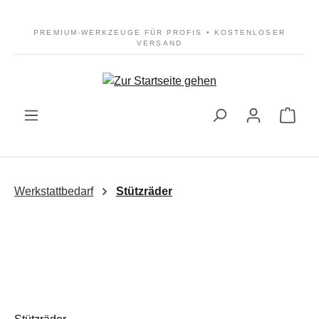
Zum Hauptinhalt springen
PREMIUM-WERKZEUGE FÜR PROFIS • KOSTENLOSER
VERSAND
Ware
Werkstattbedarf
Stützräder