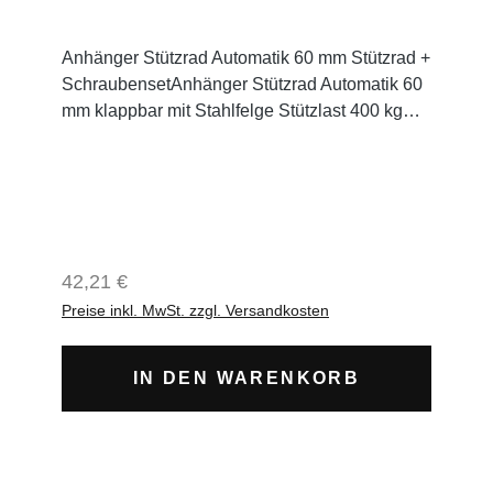
Anhänger Stützrad Automatik 60 mm Stützrad +
SchraubensetAnhänger Stützrad Automatik 60
mm klappbar mit Stahlfelge Stützlast 400 kg
neu 1 Stützrad vollautomatisch klappbarRad
200 mm x 60 mmSpindel mit Drucklager
Stahlfelgedickwandiges Stahlrohr 60 mm
DurchmesserStützlast 400 kgstabiler Spindel
und KurbelSpindel bis 290 mm
herausdrehbarVollgummiradverzinktDrucklager
Regulärer Preis:
42,21 €
Preise inkl. MwSt. zzgl. Versandkosten
IN DEN WARENKORB