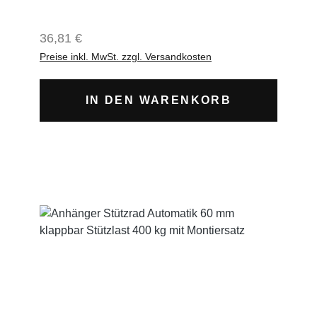
vollautomatisch klappbar Rad Ø 200 mm x 60
mm breit Stahlfelgedickwandiges Stahlrohr
Regulärer Preis:
36,81 €
60 mm DurchmesserStützlast 400 kgstabiler
Preise inkl. MwSt. zzgl. Versandkosten
Spindel und KurbelSpindel bis 290 mm
herausdrehbarVollgummiradverzinkt
IN DEN WARENKORB