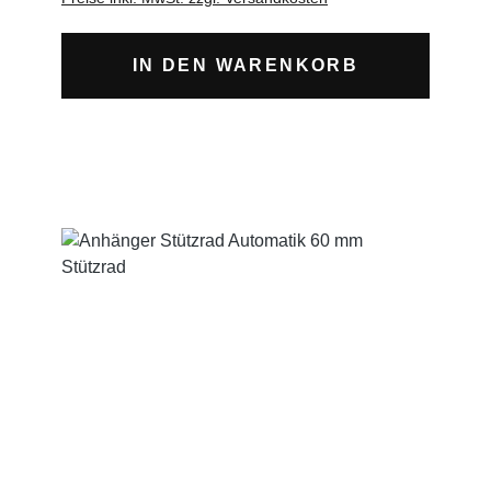
und KurbelSpindel bis 290 mm
herausdrehbarVollgummiradverzinkt
IN DEN WARENKORB