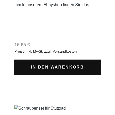
mm In unserem Ebayshop finden Sie das
passende Stützrad dazu.
Regulärer Preis:
16,65 €
Preise inkl. MwSt. zzgl. Versandkosten
IN DEN WARENKORB