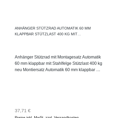
ANHÄNGER STÜTZRAD AUTOMATIK 60 MM
KLAPPBAR STÜTZLAST 400 KG MIT
MONTIERSATZ
Anhänger Stützrad mit Montagesatz Automatik
60 mm klappbar mit Stahlfelge Stützlast 400 kg
neu Montiersatz Automatik 60 mm klappbar mit
Stahlfelge Stützlast 400 kg neuRad 200 mm x
60 mm Stahlfelgestabiler Spindel und
KurbelSpindel bis 290 mm herausdrehbar,
Vollgummirad, verzinktDrucklager 1 Stützrad
vollautomatisch klappbar Rad 200 mm x 60 mm
Stahlfelgedickwandiges Stahlrohr 60 mm
Regulärer Preis:
37,71 €
DurchmesserStützlast 400 kgstabiler Spindel
Preise inkl. MwSt. zzgl. Versandkosten