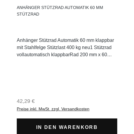
ANHÄNGER STÜTZRAD AUTOMATIK 60 MM
STÜTZRAD
Anhänger Stützrad Automatik 60 mm klappbar
mit Stahlfelge Stützlast 400 kg neu1 Stützrad
vollautomatisch klappbarRad 200 mm x 60
mmSpindel mit Drucklager
Stahlfelgedickwandiges Stahlrohr 60 mm
DurchmesserStützlast 400 kgstabiler Spindel
und KurbelSpindel bis 290 mm
herausdrehbarVollgummiradverzinktDrucklager
Regulärer Preis:
42,29 €
Preise inkl. MwSt. zzgl. Versandkosten
IN DEN WARENKORB