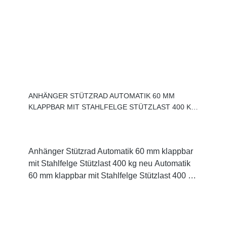
ANHÄNGER STÜTZRAD AUTOMATIK 60 MM
KLAPPBAR MIT STAHLFELGE STÜTZLAST 400 KG
NEU
Anhänger Stützrad Automatik 60 mm klappbar
mit Stahlfelge Stützlast 400 kg neu Automatik
60 mm klappbar mit Stahlfelge Stützlast 400 kg
neuRad Ø 200 mm x 60 mm breit,
auf Stahlfelgestabiler Spindel und
KurbelSpindel bis 290 mm herausdrehbar,
Vollgummirad, verzinktDrucklager 1 Stützrad