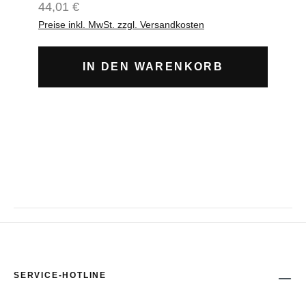
Regulärer Preis:
44,01 €
U10,54x Muttern
Preise inkl. MwSt. zzgl. Versandkosten
IN DEN WARENKORB
SERVICE-HOTLINE